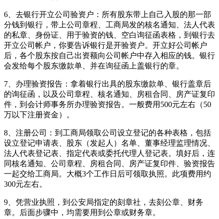
6、去银行开立公司验资户：所有股东带上自己入股的那一部
分钱到银行，带上公司章程、工商局发的核名通知、法人代表
的私章、身份证、用于验资的钱、空白询征函表格，到银行去
开立公司帐户，你要告诉银行是开验资户。开立好公司帐户
后，各个股东按自己出资额向公司帐户中存入相应的钱。银行
会发给每个股东缴款单、并在询征函上盖银行的章。
7、办理验资报告：拿着银行出具的股东缴款单、银行盖章后
的询征函，以及公司章程、核名通知、房租合同、房产证复印
件，到会计师事务所办理验资报告。一般费用500元左右（50
万以下注册资金）。
8、注册公司：到工商局领取公司设立登记的各种表格，包括
设立登记申请表、股东（发起人）名单、董事经理监理情况、
法人代表登记表、指定代表或委托代理人登记表。填好后，连
同核名通知、公司章程、房租合同、房产证复印件、验资报告
一起交给工商局。大概3个工作日后可领取执照。此项费用约
300元左右。
9、凭营业执照，到公安局指定的刻章社，去刻公章、财务
章。后面步骤中，均需要用到公章或财务章。