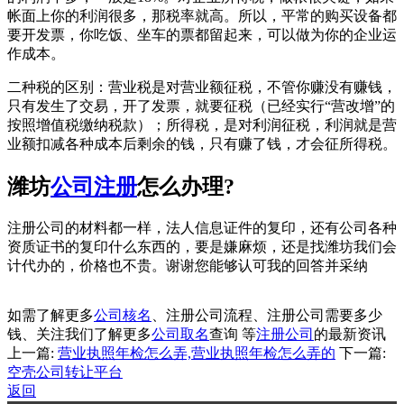
帐面上你的利润很多，那税率就高。所以，平常的购买设备都
要开发票，你吃饭、坐车的票都留起来，可以做为你的企业运
作成本。
二种税的区别：营业税是对营业额征税，不管你赚没有赚钱，
只有发生了交易，开了发票，就要征税（已经实行“营改增”的
按照增值税缴纳税款）；所得税，是对利润征税，利润就是营
业额扣减各种成本后剩余的钱，只有赚了钱，才会征所得税。
潍坊
公司注册
怎么办理?
注册公司的材料都一样，法人信息证件的复印，还有公司各种
资质证书的复印什么东西的，要是嫌麻烦，还是找潍坊我们会
计代办的，价格也不贵。谢谢您能够认可我的回答并采纳
如需了解更多
公司核名
、注册公司流程、注册公司需要多少
钱、关注我们了解更多
公司取名
查询 等
注册公司
的最新资讯
上一篇:
营业执照年检怎么弄,营业执照年检怎么弄的
下一篇:
空壳公司转让平台
返回