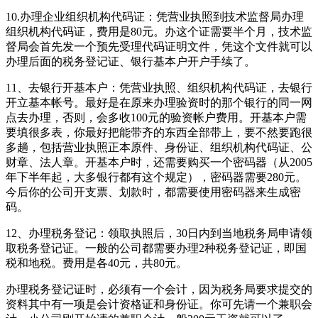
10.办理企业组织机构代码证：凭营业执照到技术监督局办理
组织机构代码证，费用是80元。办这个证需要半个月，技术监
督局会首先发一个预先受理代码证明文件，凭这个文件就可以
办理后面的税务登记证、银行基本户开户手续了。
11、去银行开基本户：凭营业执照、组织机构代码证，去银行
开立基本帐号。最好是在原来办理验资时的那个银行的同一网
点去办理，否则，会多收100元的验资帐户费用。开基本户需
要填很多表，你最好把能带齐的东西全部带上，要不然要跑很
多趟，包括营业执照正本原件、身份证、组织机构代码证、公
财章、法人章。开基本户时，还需要购买一个密码器（从2005
年下半年起，大多银行都有这个规定），密码器需要280元。
今后你的公司开支票、划款时，都需要使用密码器来生成密
码。
12、办理税务登记：领取执照后，30日内到当地税务局申请领
取税务登记证。一般的公司都需要办理2种税务登记证，即国
税和地税。费用是各40元，共80元。
办理税务登记证时，必须有一个会计，因为税务局要求提交的
资料其中有一项是会计资格证和身份证。你可先请一个兼职会