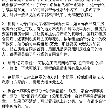
就会核发一张“企业（字号）名称预先核准通知书”。这一步的
手续费是30元。（30元可以帮你检索5个名字，很多名字重
复，所以一般常见的名字就不用试了，免得花冤枉钱）
2、租房：去专门的写字楼租一间办公室，如果你自己有厂房
或者办公室也可以，有的地方不允许在居民楼里办公。租房后
要签订租房合同，并让房东提供房产证的复印件。签订好租房
合同后，还要到税务局去买印花税，按年租金的千分之一的税
率购买，如你的每年房租是1万元，那就要买10元钱的印花
税，贴在房租合同的首页，后面凡是需要用到房租合同的地
方，都需要是贴了印花税的合同复印件。
3、编写“公司章程”：可以在工商局网站下载“公司章程”的样
本，修改一下就可以了。章程的最后由所有股东签名。
4、刻私章：去街上刻章的地方刻一个私章，给他们讲刻法人
私章（方形的）。费用大概20元左右。
5、到会计师事务所领取“银行询征函”：联系一家会计师事务
所，领取一张“银行询征函”（必须是原件，会计师事务所盖鲜
章）。如果你不清楚，可以看报纸上的分类广告，有很多会计
师事务所的广告。