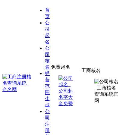
首
页
公
司
起
名
公
司
核
名
免费起名
工商核名
经
营
范
围
生
成
公
司
注
册