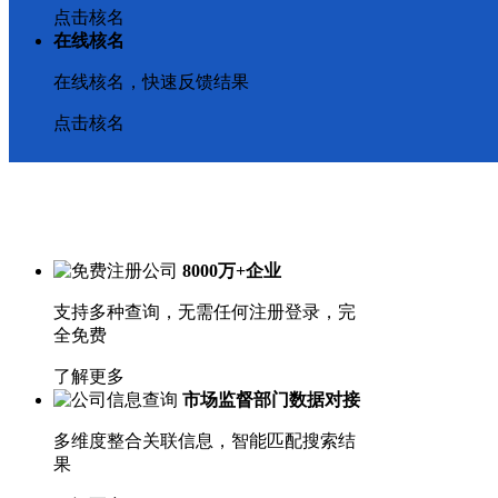
点击核名
在线核名
在线核名，快速反馈结果
点击核名
8000万+企业
支持多种查询，无需任何注册登录，完
全免费
了解更多
市场监督部门数据对接
多维度整合关联信息，智能匹配搜索结
果