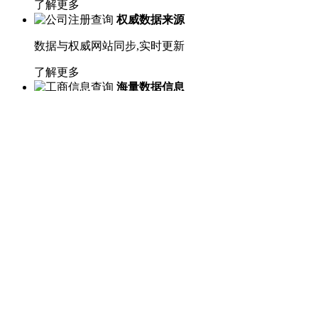
了解更多
权威数据来源
数据与权威网站同步,实时更新
了解更多
海量数据信息
工商数据，全国企业信用数据库等全量
信息库
了解更多
工商核名
公司名称
手机号码
非常重要，真实有效的号码才能收到核名结果