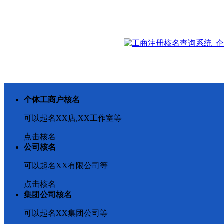
个体工商户核名
可以起名XX店,XX工作室等
点击核名
公司核名
可以起名XX有限公司等
点击核名
集团公司核名
可以起名XX集团公司等