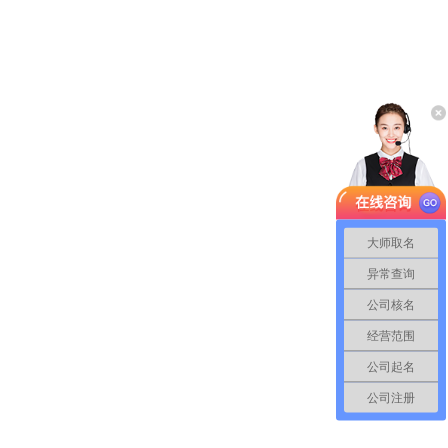
大师取名
异常查询
公司核名
经营范围
公司起名
公司注册