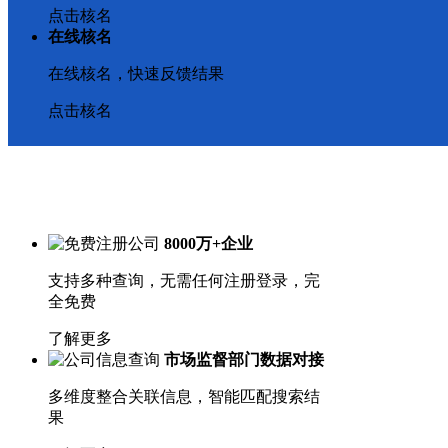
点击核名
在线核名
在线核名，快速反馈结果
点击核名
8000万+企业
支持多种查询，无需任何注册登录，完
全免费
了解更多
市场监督部门数据对接
多维度整合关联信息，智能匹配搜索结
果