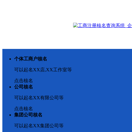
个体工商户核名
可以起名XX店,XX工作室等
点击核名
公司核名
可以起名XX有限公司等
点击核名
集团公司核名
可以起名XX集团公司等