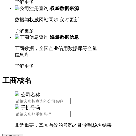
了解更多
权威数据来源
数据与权威网站同步,实时更新
了解更多
海量数据信息
工商数据，全国企业信用数据库等全量
信息库
了解更多
工商核名
公司名称
手机号码
非常重要，真实有效的号码才能收到核名结果