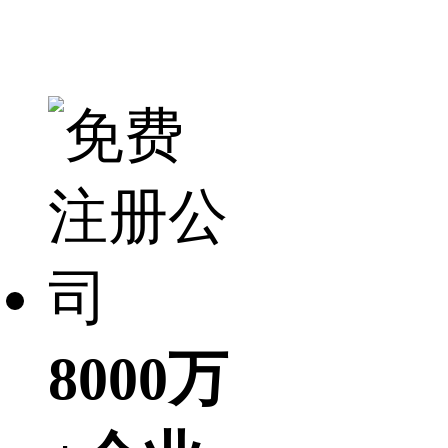
8000万