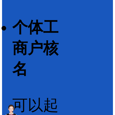
个体工
商户核
名
可以起