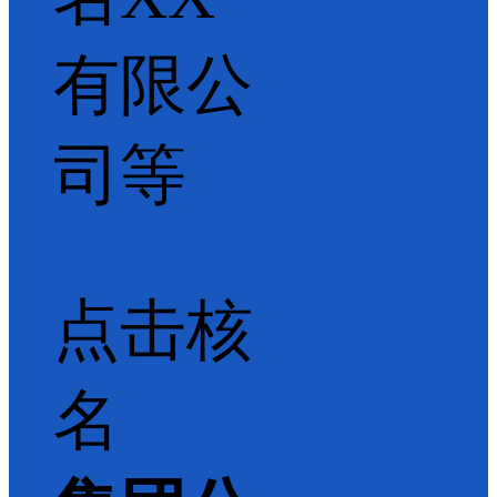
有限公
司等
点击核
名