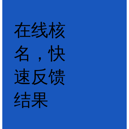
在线核
名，快
速反馈
结果