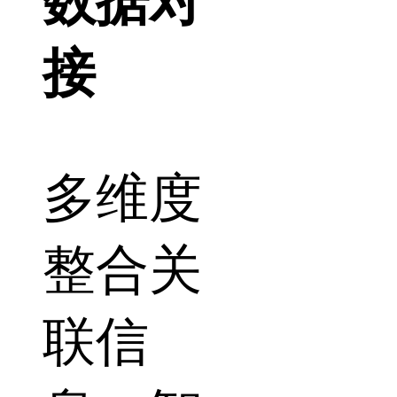
数据对
接
多维度
整合关
联信