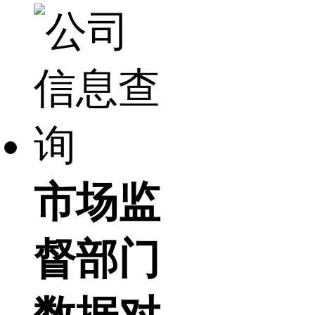
市场监
督部门