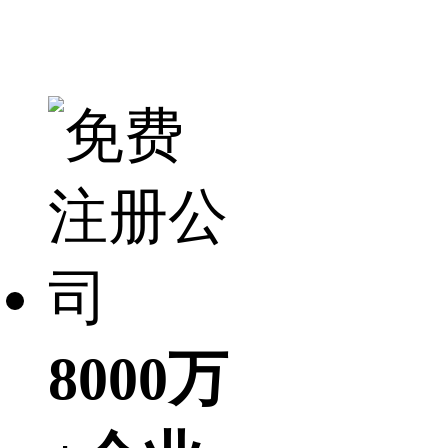
8000万