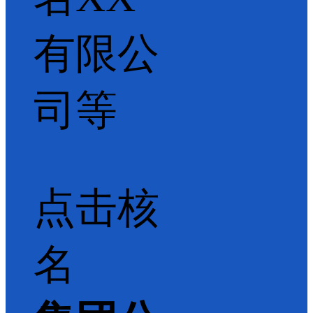
有限公
司等
点击核
名