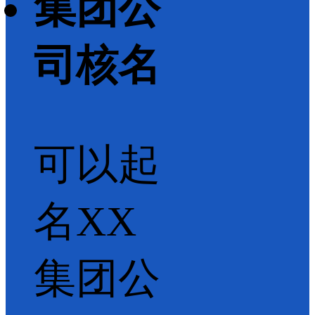
集团公
司核名
可以起
名XX
集团公