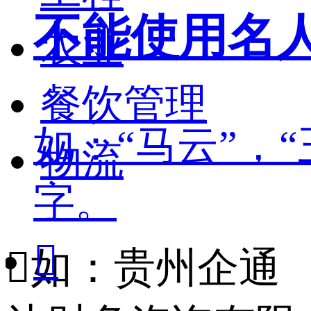
不能使用名
农业
餐饮管理
如：“马云”，
物流
字。


如：贵州企通