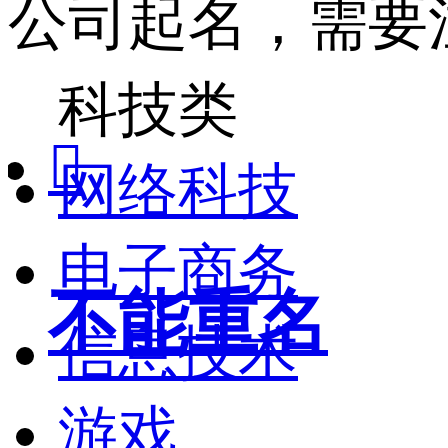
公司起名，需要
科技类

网络科技
电子商务
不能重名
信息技术
游戏