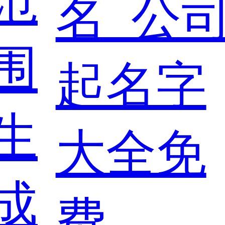
范
围
生
成