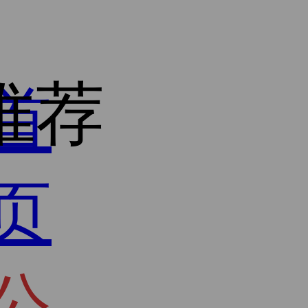
推荐
首
页
公