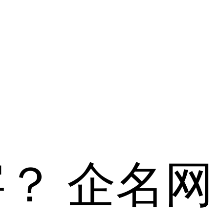
字？
企名网