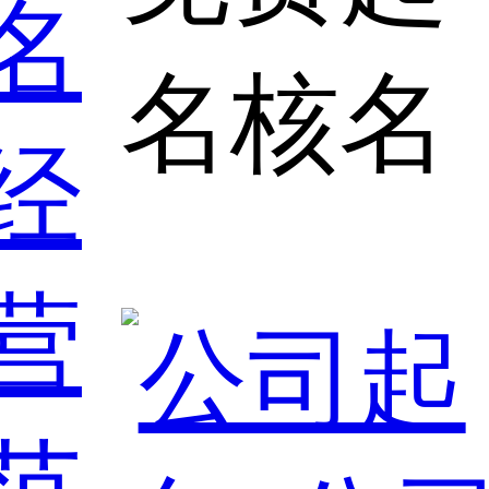
名
名核名
经
营