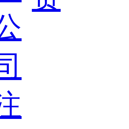
公
司
注