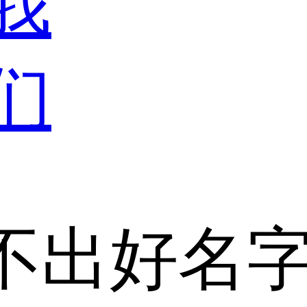
我
们
不出好名