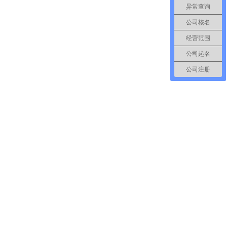
异常查询
公司核名
经营范围
公司起名
公司注册