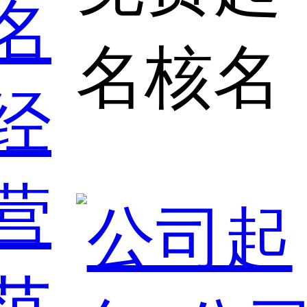
名
名核名
经
营