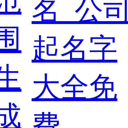
范
围
生
成