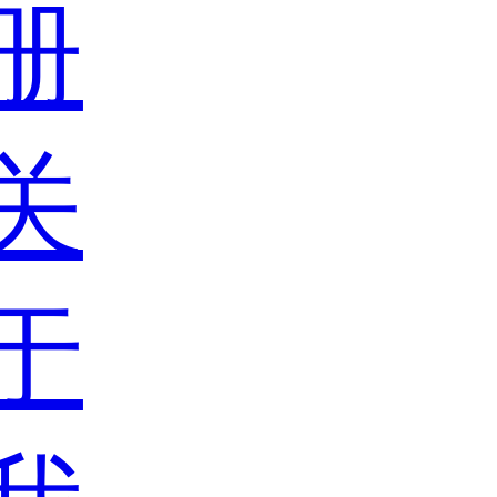
册
关
于