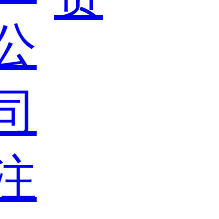
公
司
注