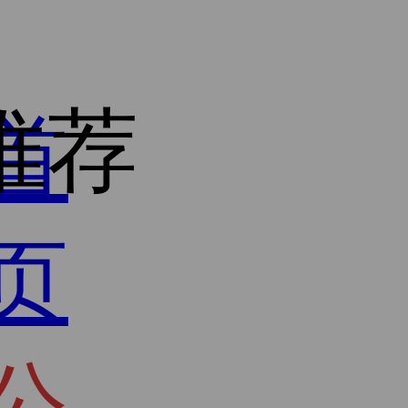
推荐
首
页
公