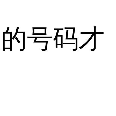
效的号码才