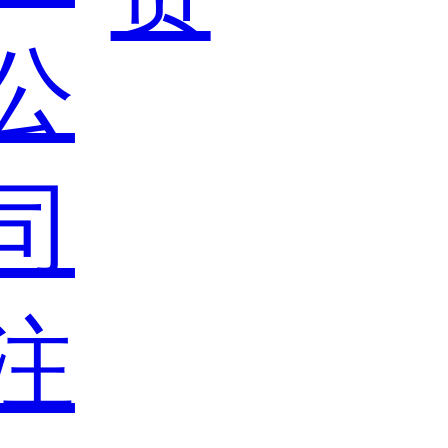
公
司
注