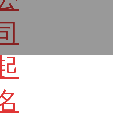
司
起
名