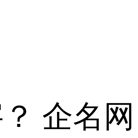
字？
企名网