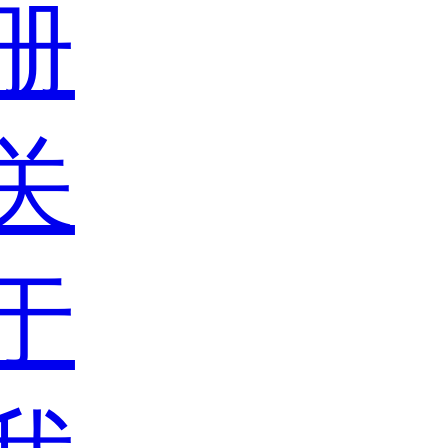
册
关
于