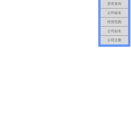
异常查询
公司核名
经营范围
公司起名
公司注册