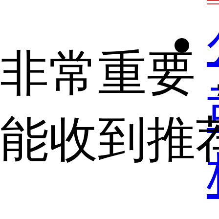
非常重要
能收到推