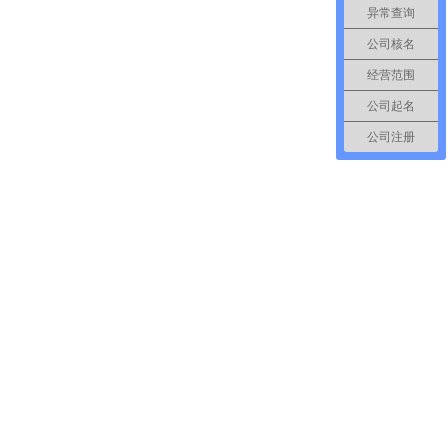
异常查询
公司核名
经营范围
公司起名
公司注册