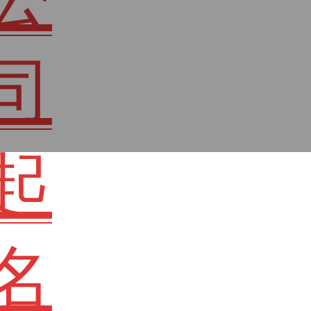
司
起
名