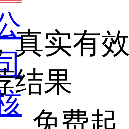
公
，真实有
司
荐结果
核
免费起