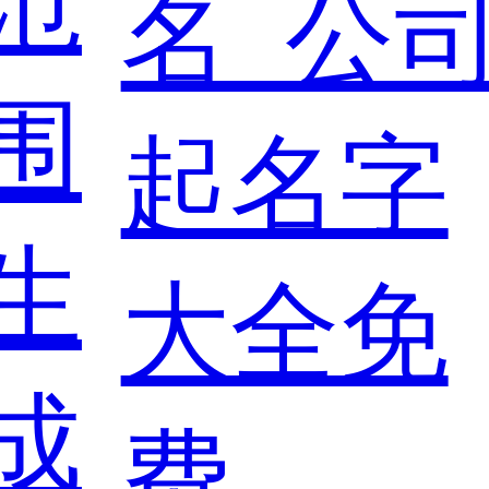
范
围
生
成