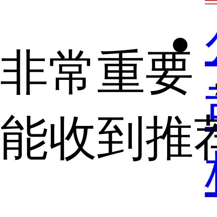
非常重要
能收到推