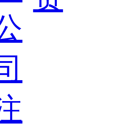
公
司
注