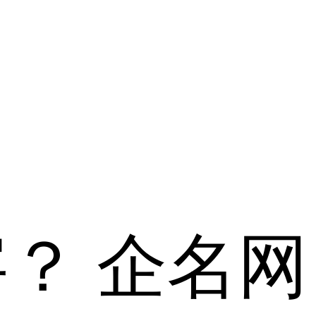
字？
企名网