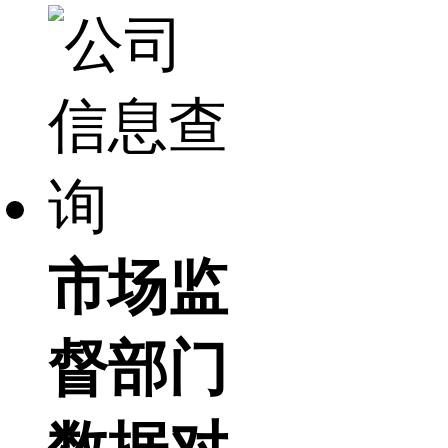
市场监
督部门