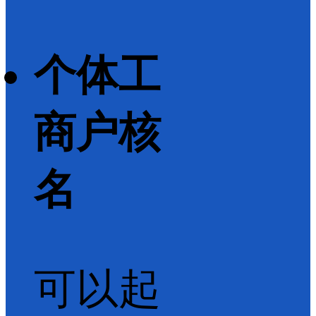
个体工
商户核
名
可以起