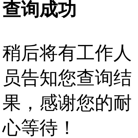
查询成功
稍后将有工作人
员告知您查询结
果，感谢您的耐
心等待！