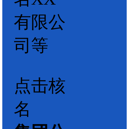
有限公
司等
点击核
名