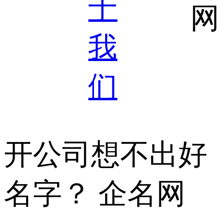
于
我
们
开公司想不出好
名字？
企名网