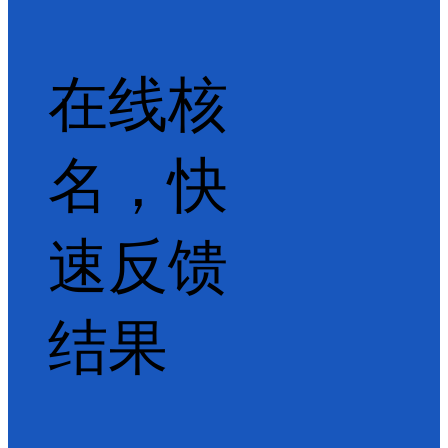
在线核
名，快
速反馈
结果