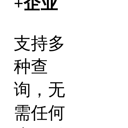
+企业
支持多
种查
询，无
需任何