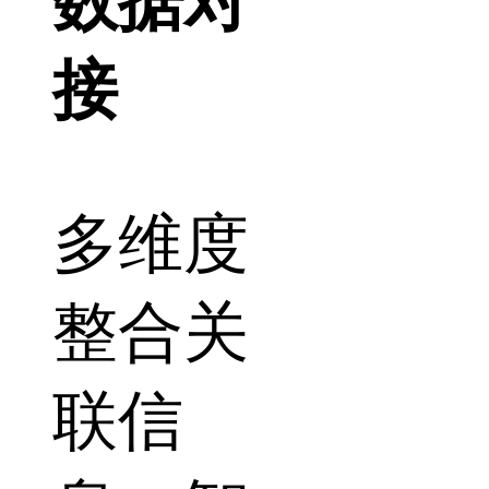
数据对
接
多维度
整合关
联信