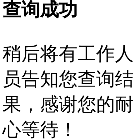
查询成功
稍后将有工作人
员告知您查询结
果，感谢您的耐
心等待！