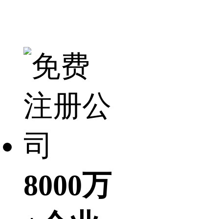
8000万