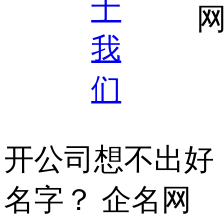
于
我
们
开公司想不出好
名字？
企名网