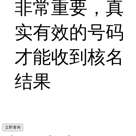
非常重要，真
实有效的号码
才能收到核名
结果