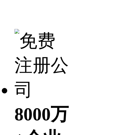
8000万