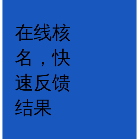
在线核
名，快
速反馈
结果