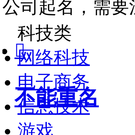
公司起名，需要
科技类

网络科技
电子商务
不能重名
信息技术
游戏