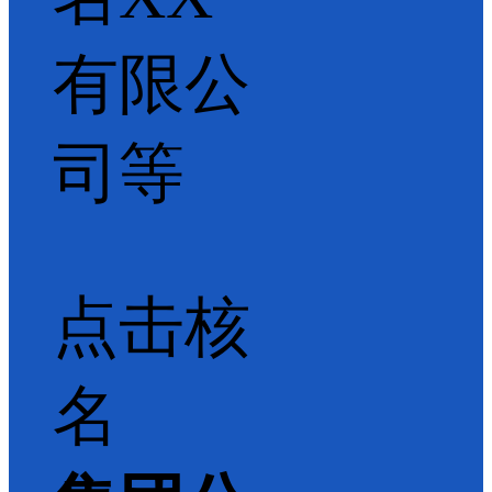
有限公
司等
点击核
名