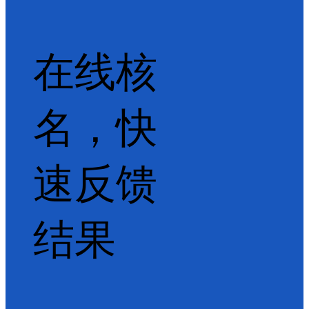
在线核
名，快
速反馈
结果