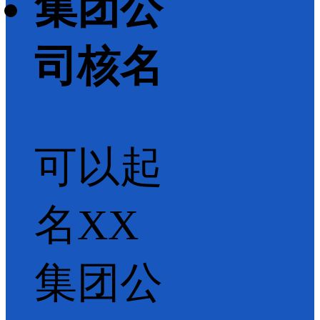
集团公
司核名
可以起
名XX
集团公