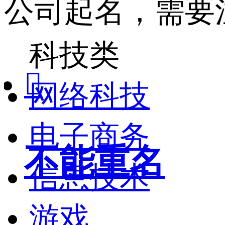
公司起名，需要
科技类

网络科技
电子商务
不能重名
信息技术
游戏