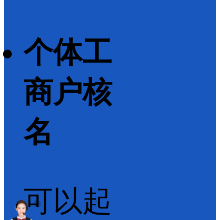
个体工
商户核
名
可以起