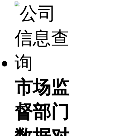
市场监
督部门