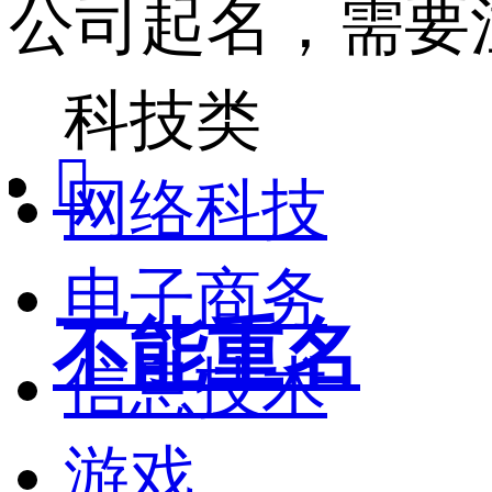
公司起名，需要
科技类

网络科技
电子商务
不能重名
信息技术
游戏