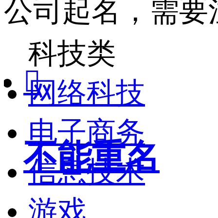
公司起名，需要
科技类

网络科技
电子商务
不能重名
信息技术
游戏