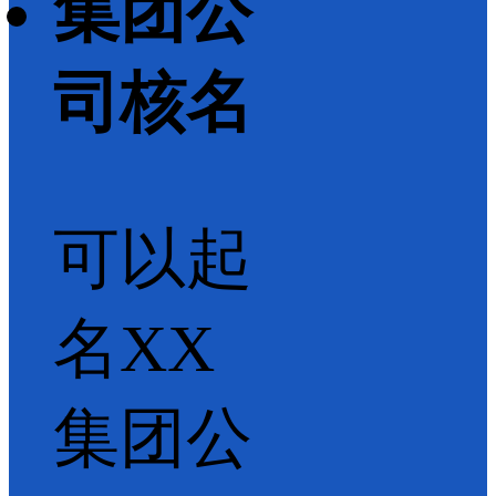
集团公
司核名
可以起
名XX
集团公