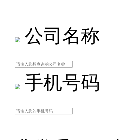
公司名称
手机号码