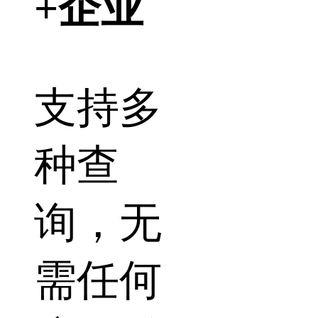
+企业
支持多
种查
询，无
需任何