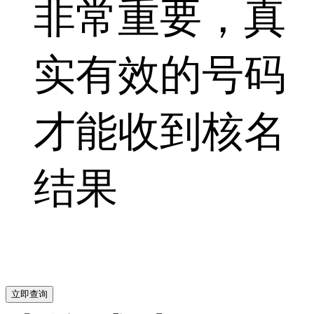
非常重要，真
实有效的号码
才能收到核名
结果