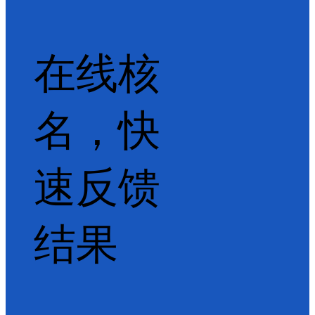
在线核
名，快
速反馈
结果