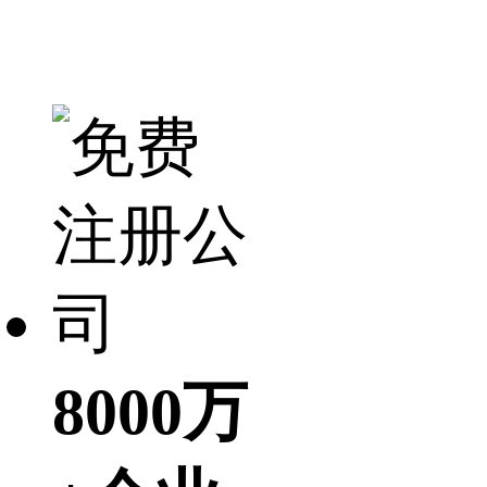
8000万