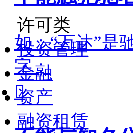
许可类
如：“万达”是
投资管理
字；
金融

资产
融资租赁