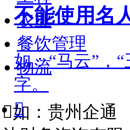
不能使用名
农业
餐饮管理
如：“马云”，
物流
字。


如：贵州企通