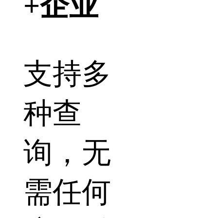
+企业
支持多
种查
询，无
需任何