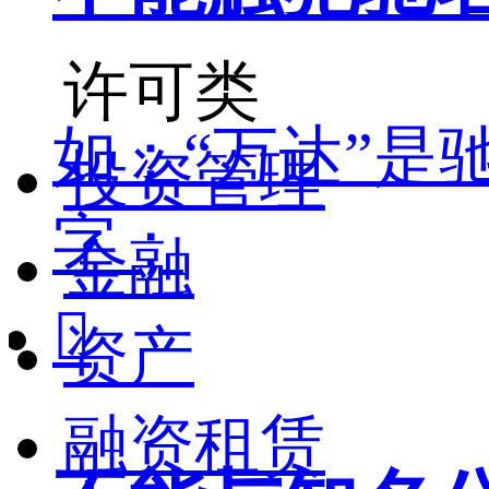
许可类
如：“万达”是
投资管理
字；
金融

资产
融资租赁