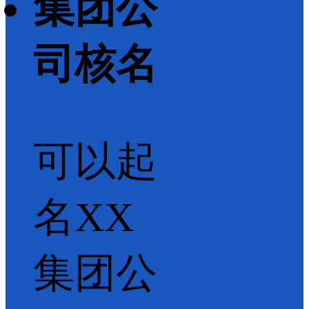
集团公
司核名
可以起
名XX
集团公