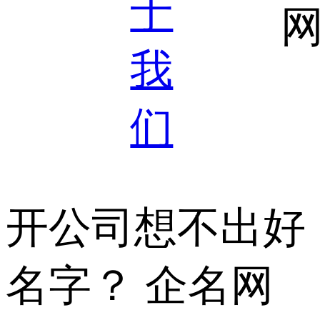
于
我
们
开公司想不出好
名字？
企名网