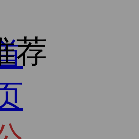
推荐
首
页
公