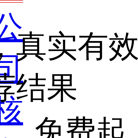
公
，真实有
司
荐结果
核
免费起