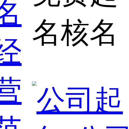
名
名核名
经
营