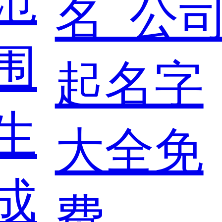
范
围
生
成