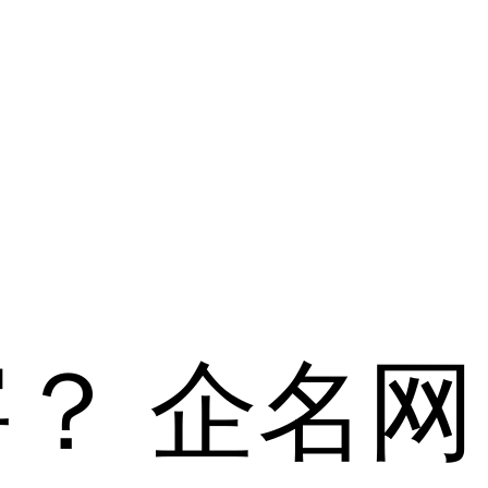
字？
企名网