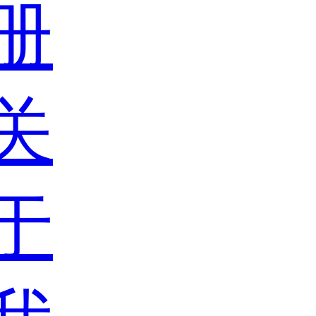
册
关
于