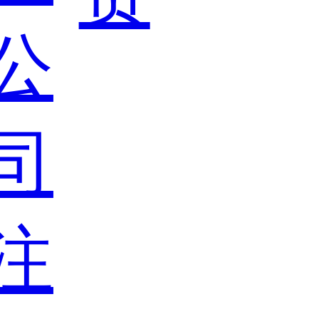
公
司
注