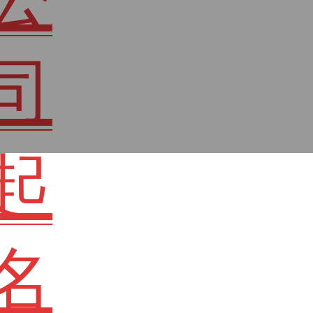
司
起
名