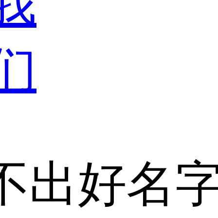
我
们
不出好名