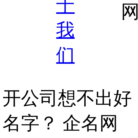
于
我
们
开公司想不出好
名字？
企名网