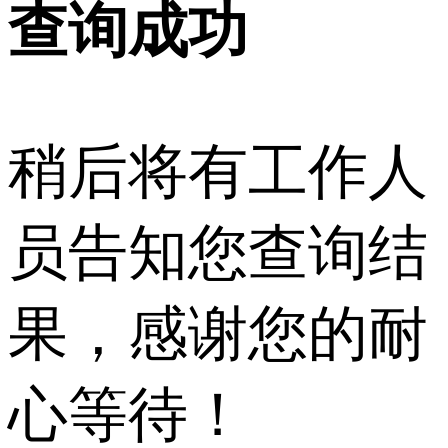
查询成功
稍后将有工作人
员告知您查询结
果，感谢您的耐
心等待！