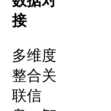
数据对
接
多维度
整合关
联信