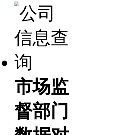
市场监
督部门