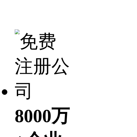
8000万