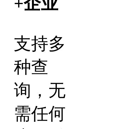
+企业
支持多
种查
询，无
需任何