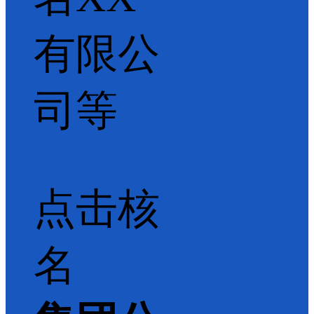
有限公
司等
点击核
名