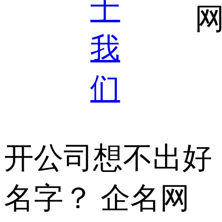
于
我
们
开公司想不出好
名字？
企名网