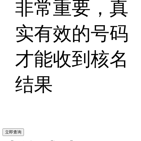
非常重要，真
实有效的号码
才能收到核名
结果