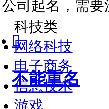
公司起名，需要
科技类

网络科技
电子商务
不能重名
信息技术
游戏