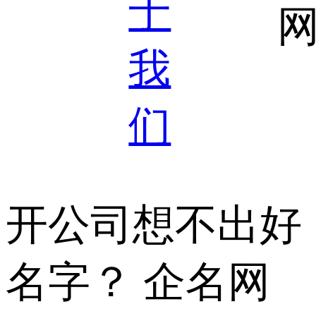
于
我
们
开公司想不出好
名字？
企名网