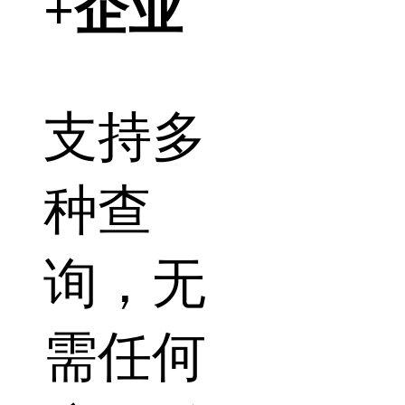
+企业
支持多
种查
询，无
需任何