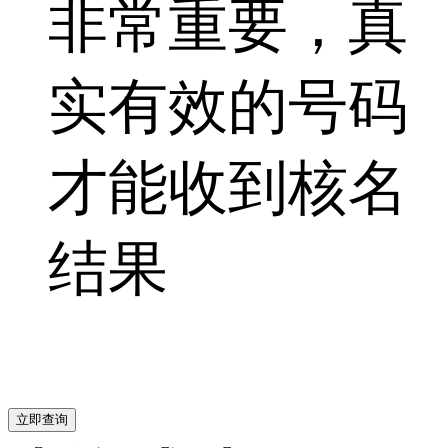
非常重要，真
实有效的号码
才能收到核名
结果