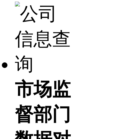
市场监
督部门