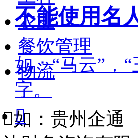
不能使用名
农业
餐饮管理
如：“马云”，
物流
字。


如：贵州企通