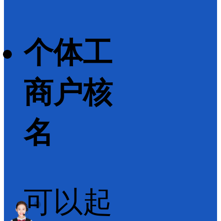
个体工
商户核
名
可以起