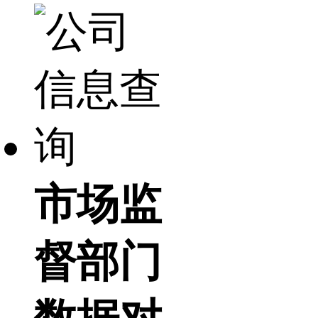
市场监
督部门