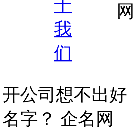
于
我
们
开公司想不出好
名字？
企名网