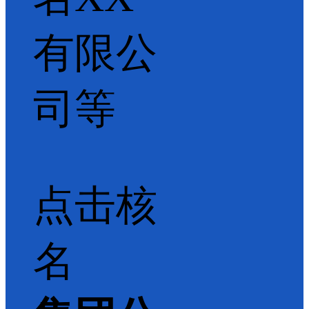
有限公
司等
点击核
名