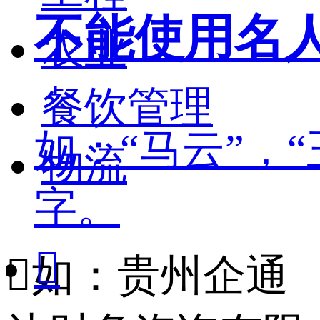
不能使用名
农业
餐饮管理
如：“马云”，
物流
字。


如：贵州企通