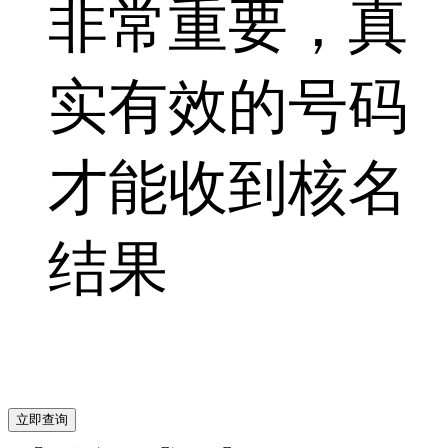
非常重要，真
实有效的号码
才能收到核名
结果