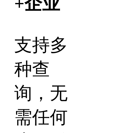
+企业
支持多
种查
询，无
需任何