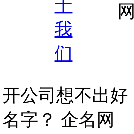
于
我
们
开公司想不出好
名字？
企名网