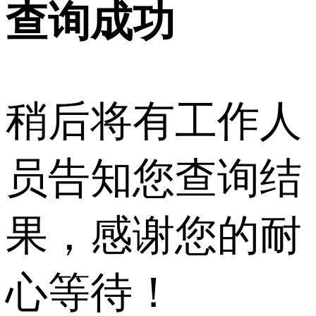
查询成功
稍后将有工作人
员告知您查询结
果，感谢您的耐
心等待！