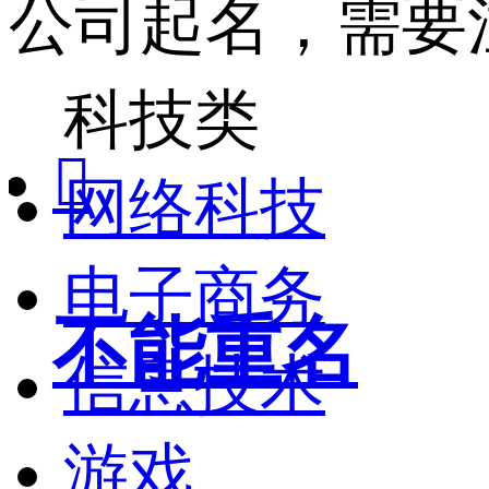
公司起名，需要
科技类

网络科技
电子商务
不能重名
信息技术
游戏