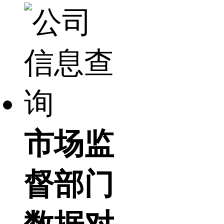
市场监
督部门