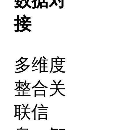
数据对
接
多维度
整合关
联信