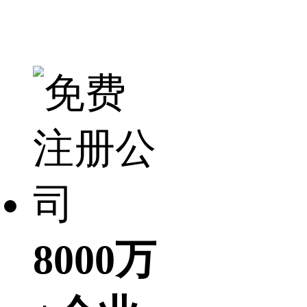
8000万