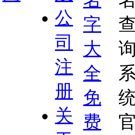
公
司
注
册
关