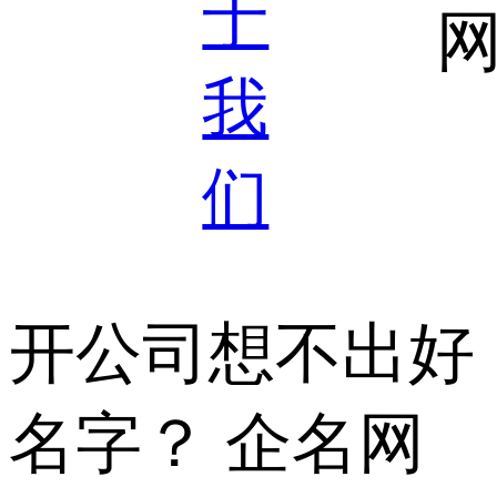
于
我
们
开公司想不出好
名字？
企名网