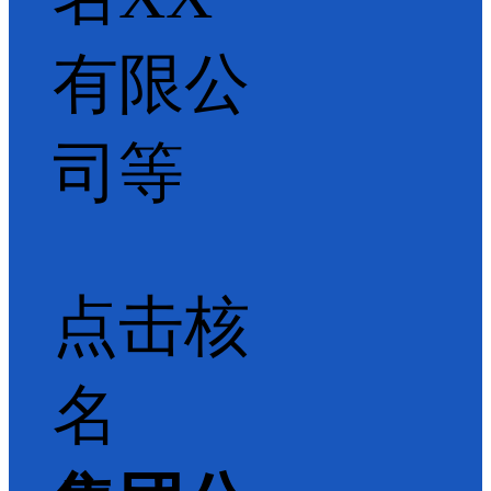
有限公
司等
点击核
名