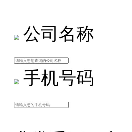
公司名称
手机号码