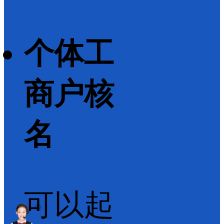
个体工
商户核
名
可以起