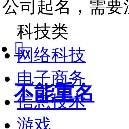
公司起名，需要
科技类

网络科技
电子商务
不能重名
信息技术
游戏