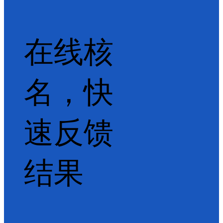
在线核
名，快
速反馈
结果