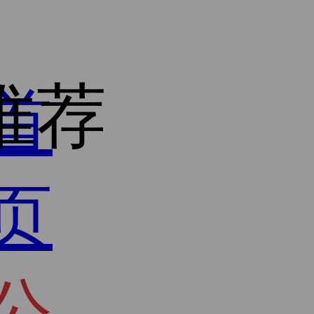
推荐
首
页
公