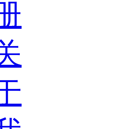
册
关
于