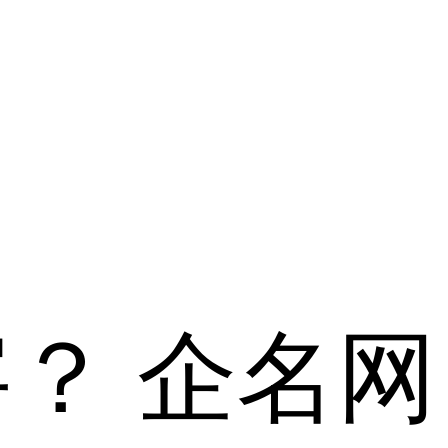
字？
企名网