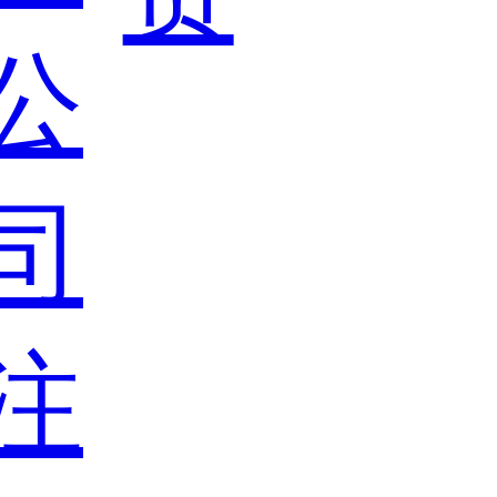
公
司
注