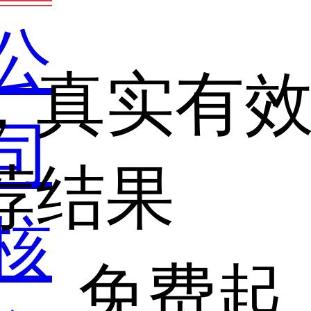
公
，真实有
司
荐结果
核
免费起