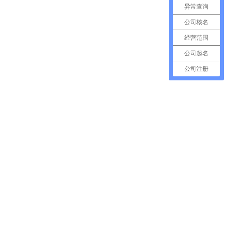
异常查询
公司核名
经营范围
公司起名
公司注册