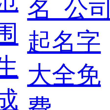
范
围
生
成