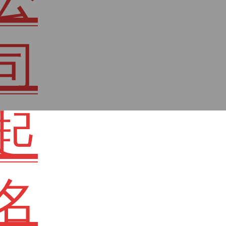
司
起
名