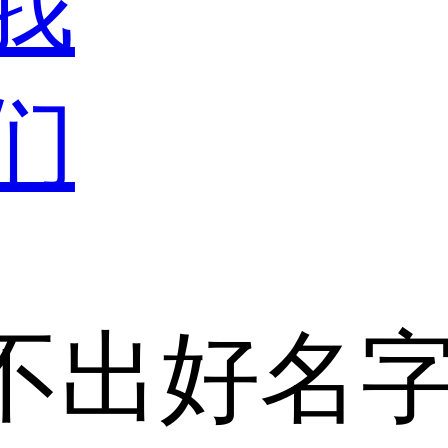
我
们
不出好名