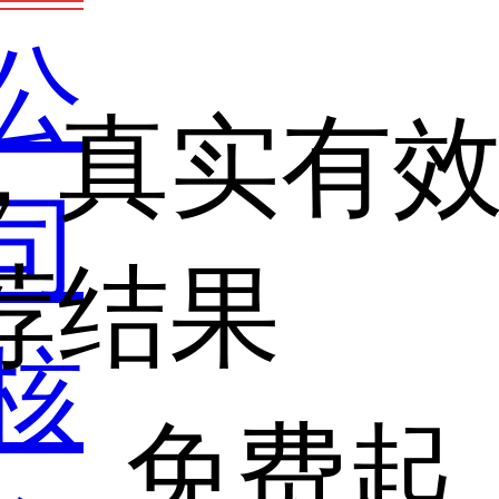
公
，真实有
司
荐结果
核
免费起