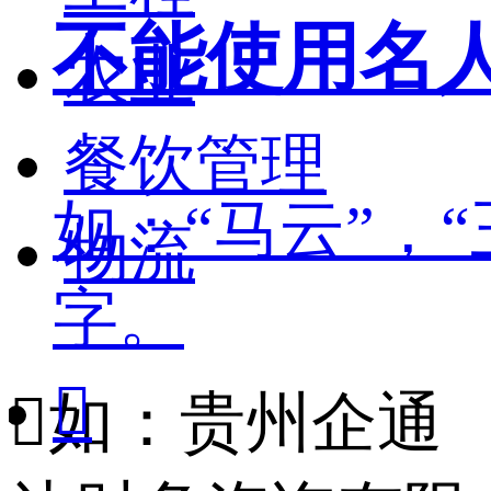
不能使用名
农业
餐饮管理
如：“马云”，
物流
字。


如：贵州企通