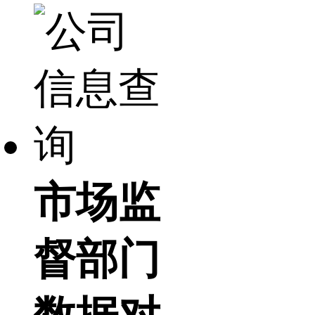
市场监
督部门