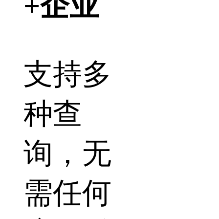
+企业
支持多
种查
询，无
需任何