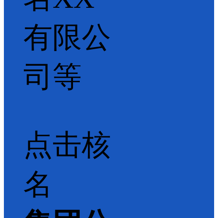
有限公
司等
点击核
名