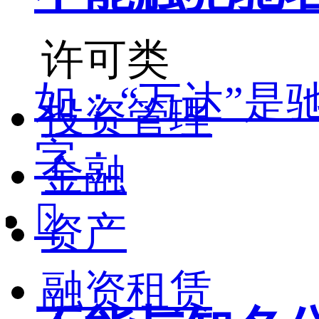
许可类
如：“万达”是
投资管理
字；
金融

资产
融资租赁