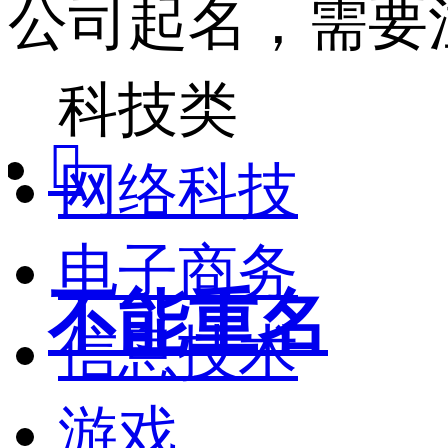
公司起名，需要
科技类

网络科技
电子商务
不能重名
信息技术
游戏