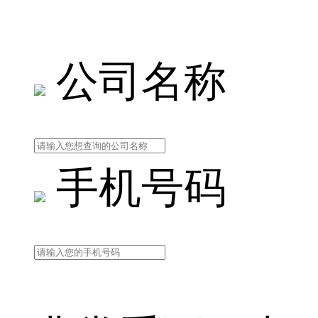
公司名称
手机号码