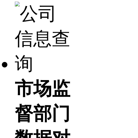
市场监
督部门