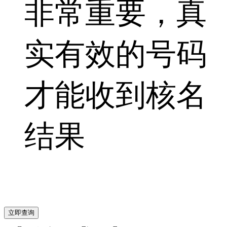
非常重要，真
实有效的号码
才能收到核名
结果