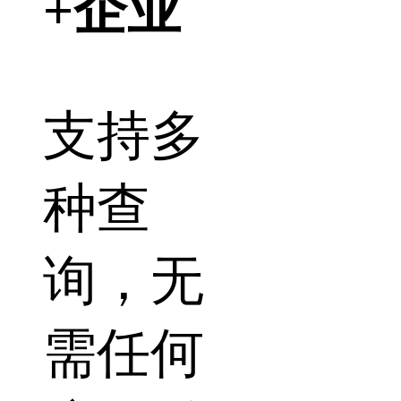
+企业
支持多
种查
询，无
需任何