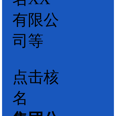
有限公
司等
点击核
名