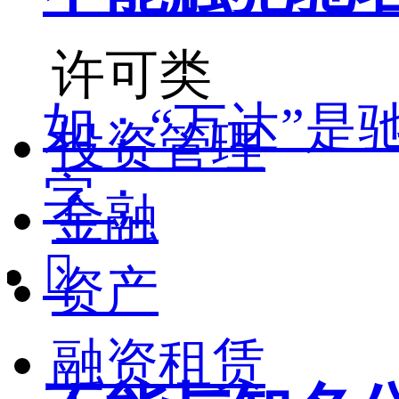
许可类
如：“万达”是
投资管理
字；
金融

资产
融资租赁