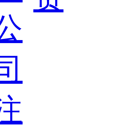
公
司
注