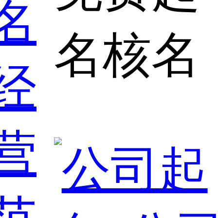
名
名核名
经
营