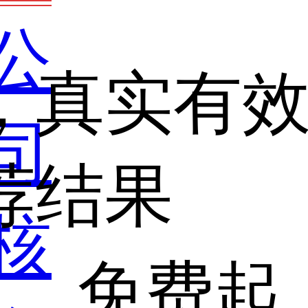
公
，真实有
司
荐结果
核
免费起