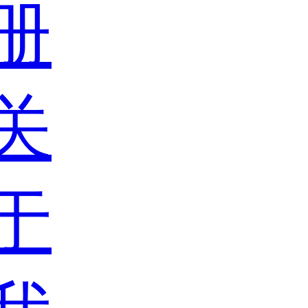
册
关
于