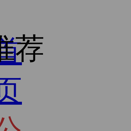
推荐
首
页
公