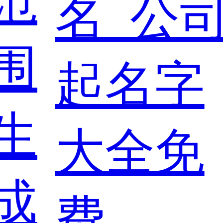
范
围
生
成