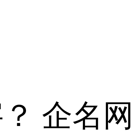
字？
企名网