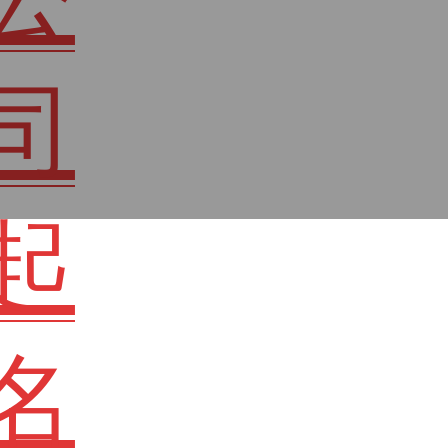
司
起
名