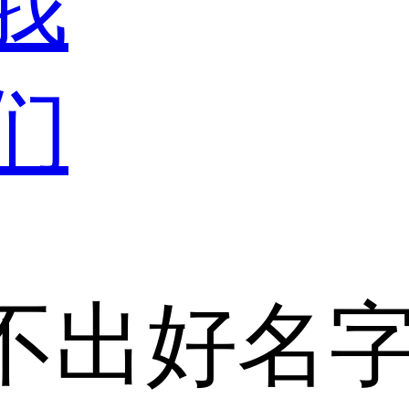
我
们
不出好名