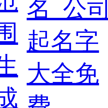
范
围
生
成