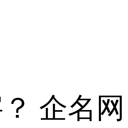
字？
企名网