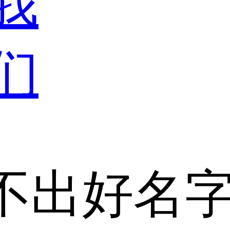
我
们
不出好名