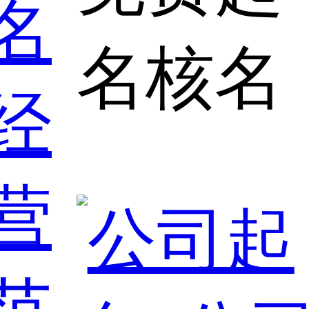
名
名核名
经
营