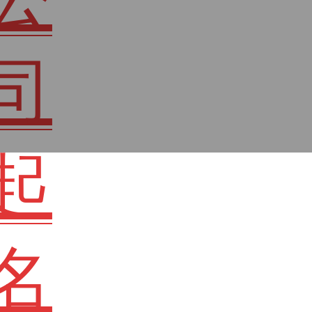
司
起
名