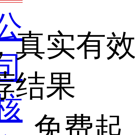
公
，真实有
司
荐结果
核
免费起