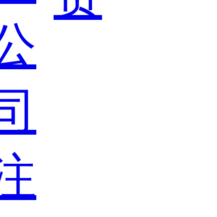
公
司
注