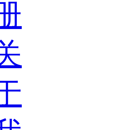
册
关
于