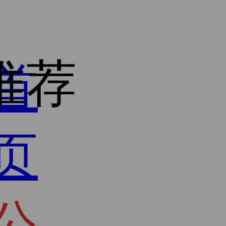
推荐
首
页
公