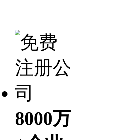
8000万