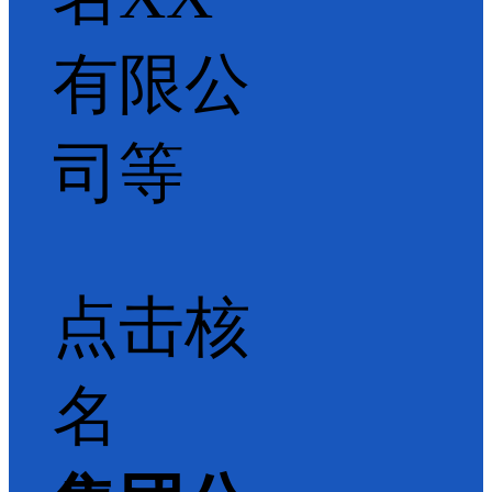
有限公
司等
点击核
名