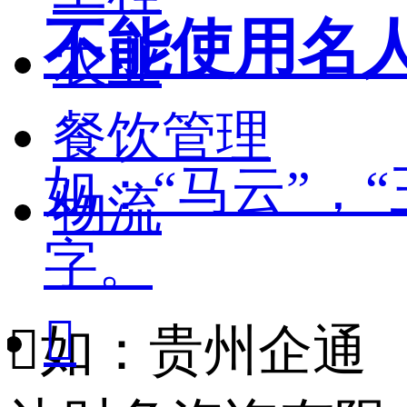
不能使用名
农业
餐饮管理
如：“马云”，
物流
字。


如：贵州企通