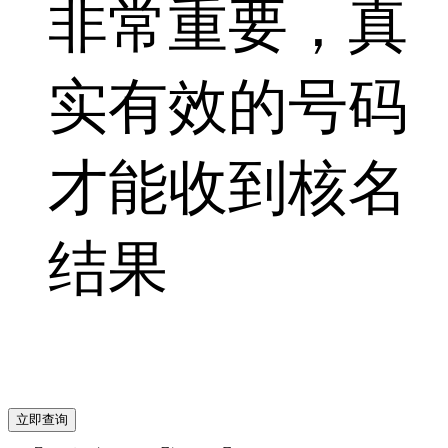
非常重要，真
实有效的号码
才能收到核名
结果