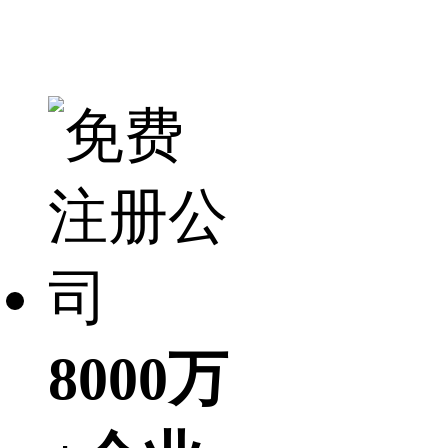
8000万