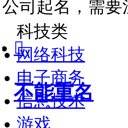
公司起名，需要
科技类

网络科技
电子商务
不能重名
信息技术
游戏