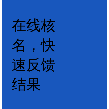
在线核
名，快
速反馈
结果