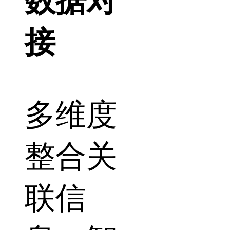
数据对
接
多维度
整合关
联信