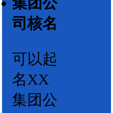
集团公
司核名
可以起
名XX
集团公