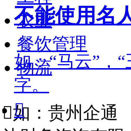
不能使用名
农业
餐饮管理
如：“马云”，
物流
字。


如：贵州企通