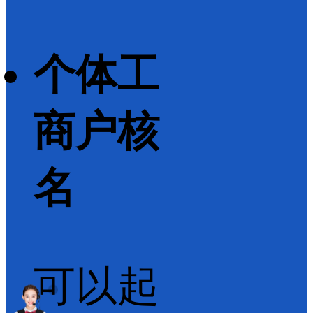
个体工
商户核
名
可以起