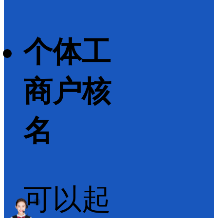
个体工
商户核
名
可以起