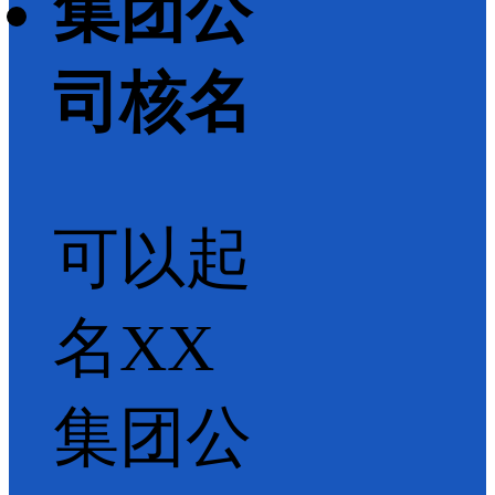
集团公
司核名
可以起
名XX
集团公