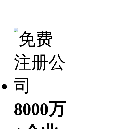
8000万