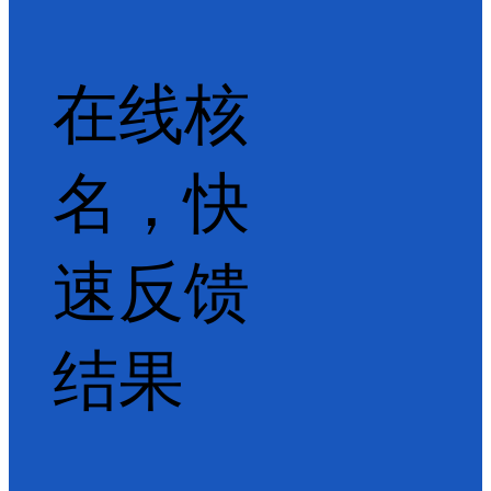
在线核
名，快
速反馈
结果