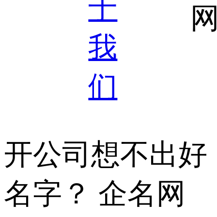
于
我
们
开公司想不出好
名字？
企名网