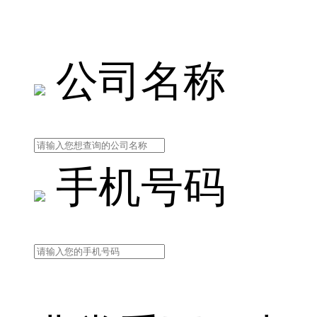
公司名称
手机号码