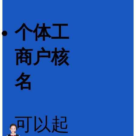
个体工
商户核
名
可以起