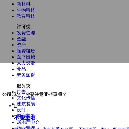
新材料
生物科技
教育科技
许可类
投资管理
金融
资产
融资租赁
医疗器械
人力资源
食品
劳务派遣
服务类
广告
公司起名，需要注意哪些事项？
文化传播
建筑装潢

设计
美容美发
不能重名
房地产中介
物业管理