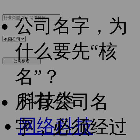
公司名字，为
什么要先“核
公司核名
名”？
科技类
所有公司名
网络科技
字，必须经过