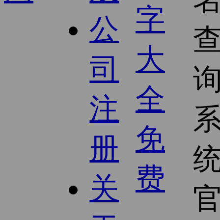
公
司
注
册
关