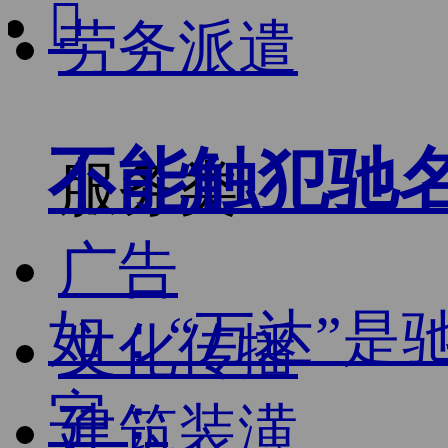

劳务派遣
不能触犯驰
服务类
广告
如：“万达”是
文化传播
字；
建筑装潢