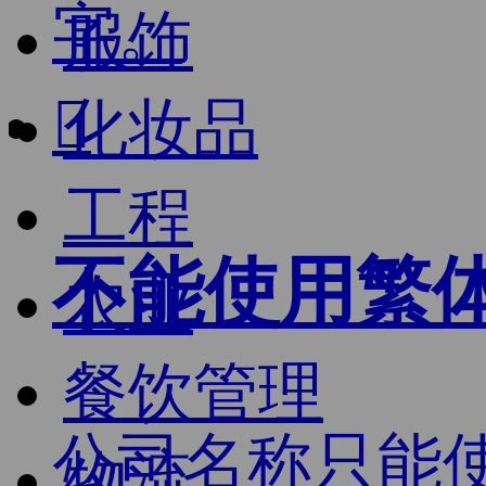
字。
服饰

化妆品
工程
不能使用繁
农业
餐饮管理
公司名称只能
物流