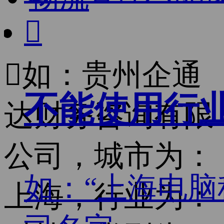


如：贵州企通
不能使用行
达财务咨询有限
公司，城市为：
如：“上海电脑
上海，行业为：