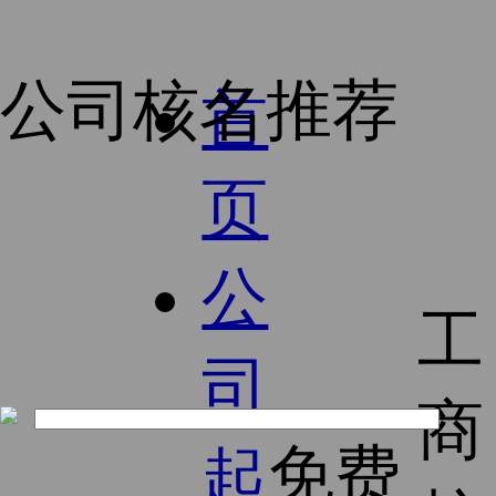
公司核名推荐
首
页
公
工
司
商
免费
起