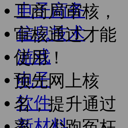
电子商务
工商局审核，
信息技术
审核通过才能
游戏
使用！
电子
预先网上核
软件
名，提升通过
新材料
率，少跑冤枉