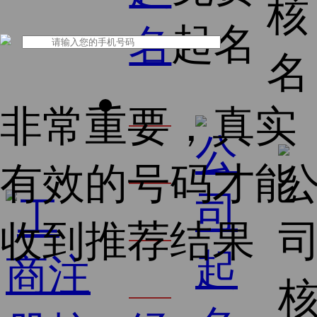
核
起名
名
名
公
非常重要，真实
司
有效的号码才能
核
收到推荐结果
名