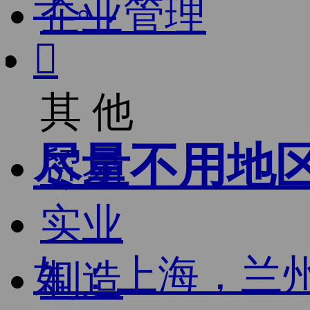
字。
企业管理

其 他
尽量不用地
贸易
实业
如：上海，兰
制造