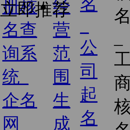
经
立即推荐
营
范
围
生
成