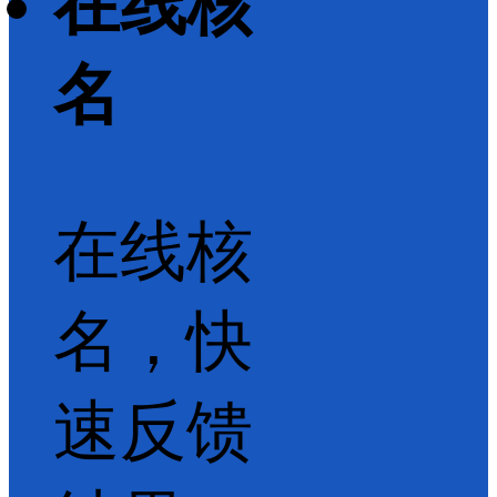
在线核
名
在线核
名，快
速反馈