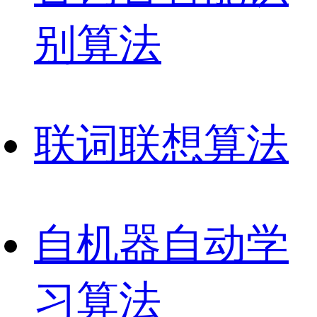
别算法
联
词联想算法
自
机器自动学
习算法