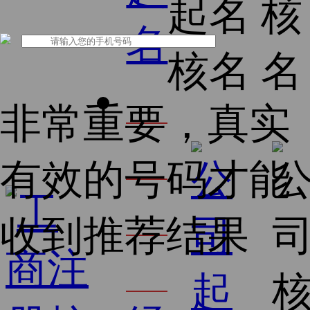
起名
核
名
核名
名
公
非常重要，真实
司
有效的号码才能
核
收到推荐结果
名