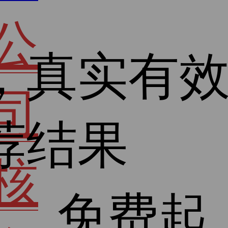
公
，真实有
司
荐结果
核
免费起