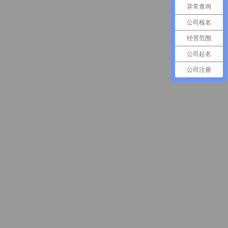
异常查询
公司核名
经营范围
公司起名
公司注册