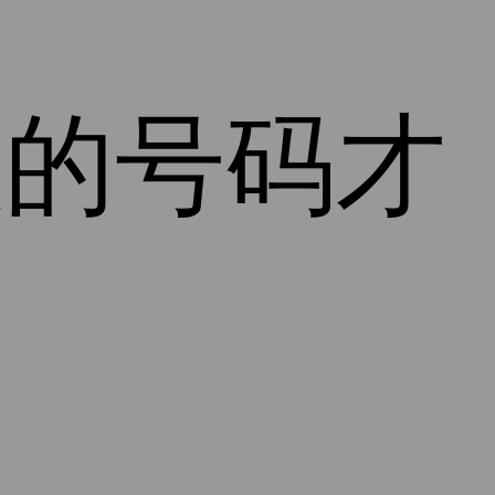
效的号码才