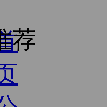
推荐
首
页
公