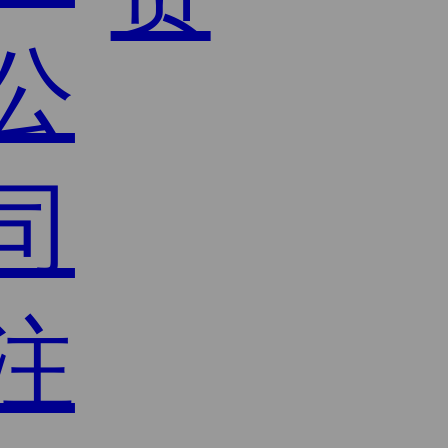
公
司
注