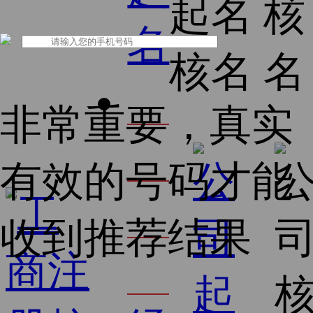
起名
核
名
核名
名
公
非常重要，真实
司
有效的号码才能
核
收到推荐结果
名