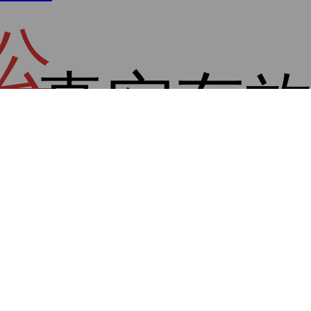
公
，真实有
司
荐结果
核
免费起