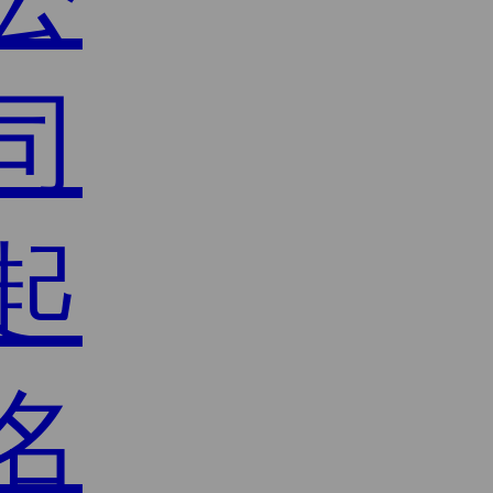
司
起
名