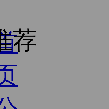
推荐
首
页
公