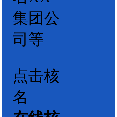
集团公
司等
点击核
名