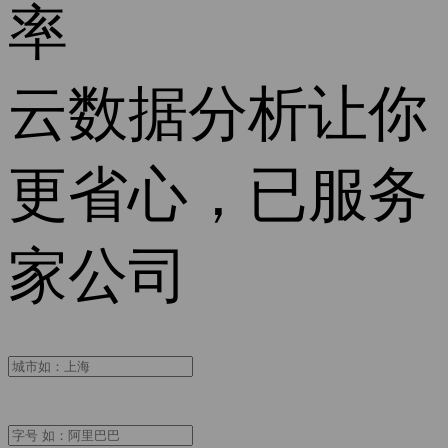
率
云数据分析让你
更省心，已服务
家公司