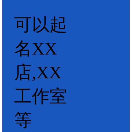
可以起
名XX
店,XX
工作室
等