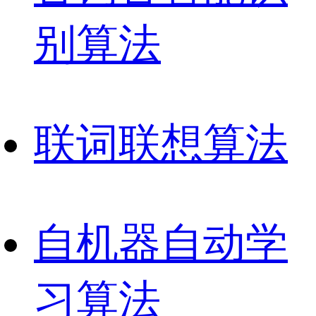
别算法
联
词联想算法
自
机器自动学
习算法