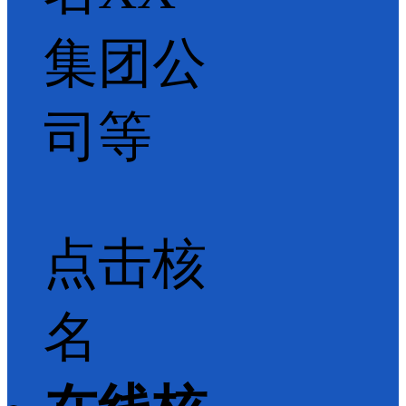
集团公
司等
点击核
名