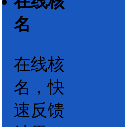
在线核
名
在线核
名，快
速反馈