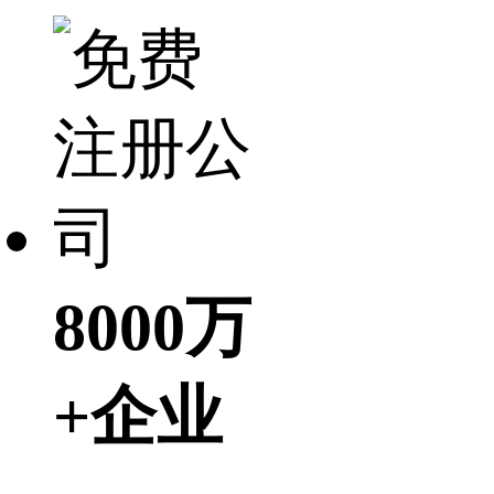
8000万
+企业