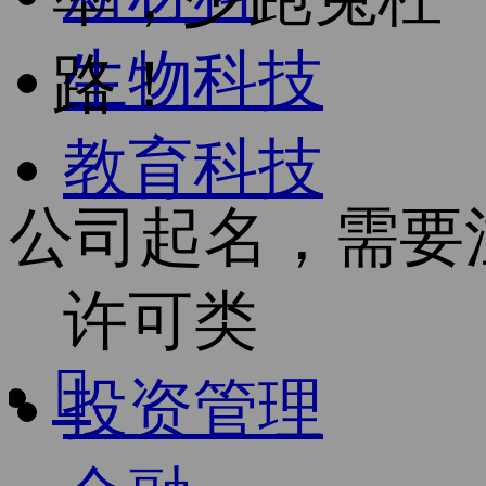
生物科技
路！
教育科技
公司起名，需要
许可类

投资管理