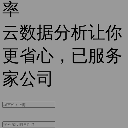
率
云数据分析让你
更省心，已服务
家公司