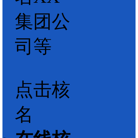
集团公
司等
点击核
名