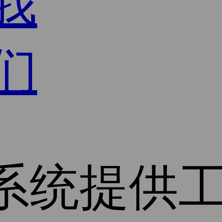
我
们
系统
提供