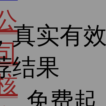
公
，真实有
司
荐结果
核
免费起