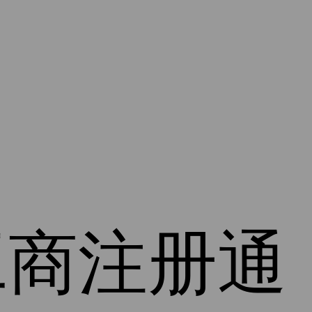
工商注册通