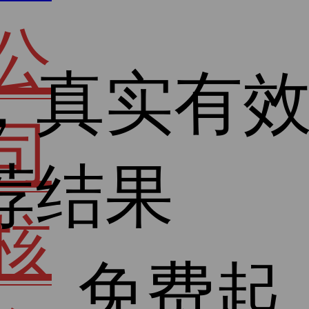
公
，真实有
司
荐结果
核
免费起