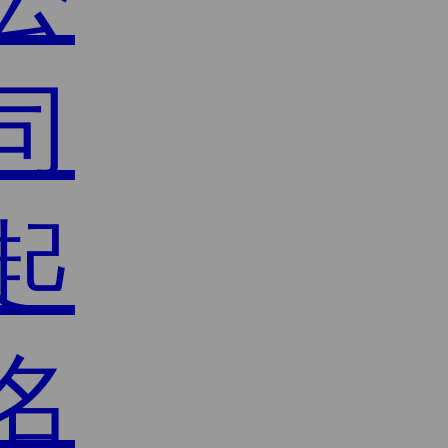
司
起
名