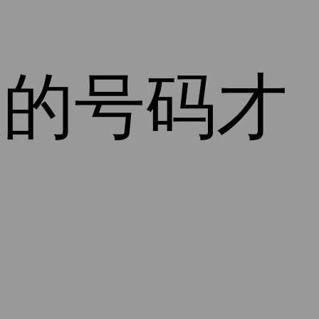
效的号码才