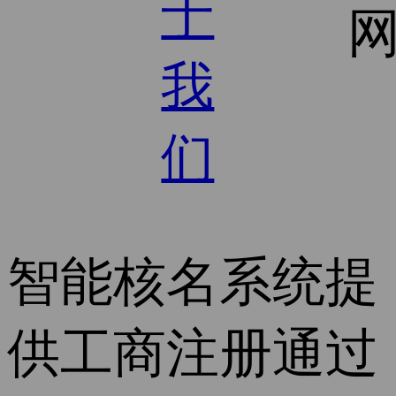
于
我
们
智能核名系统
提
供工商注册通过