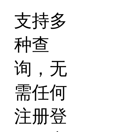
支持多
种查
询，无
需任何
注册登