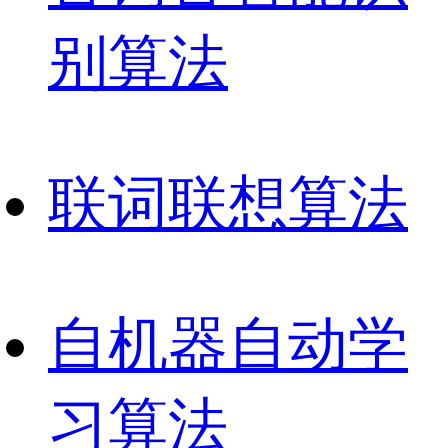
别算法
联
词联想算法
自
机器自动学
习算法