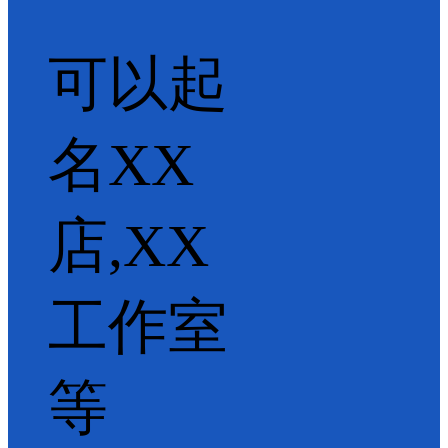
可以起
名XX
店,XX
工作室
等