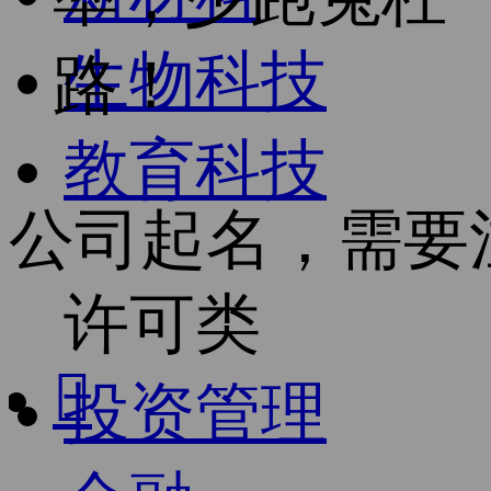
生物科技
路！
教育科技
公司起名，需要
许可类

投资管理