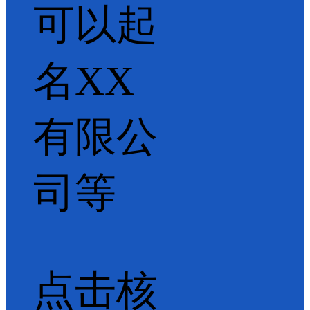
可以起
名XX
有限公
司等
点击核