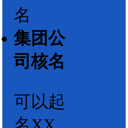
名
集团公
司核名
可以起
名XX