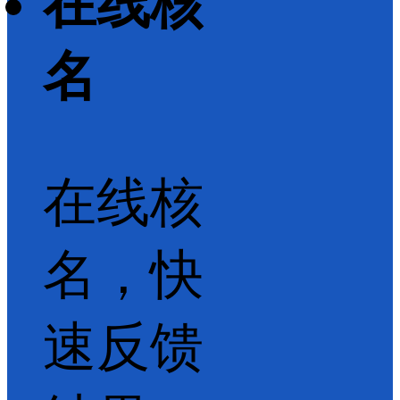
在线核
名
在线核
名，快
速反馈